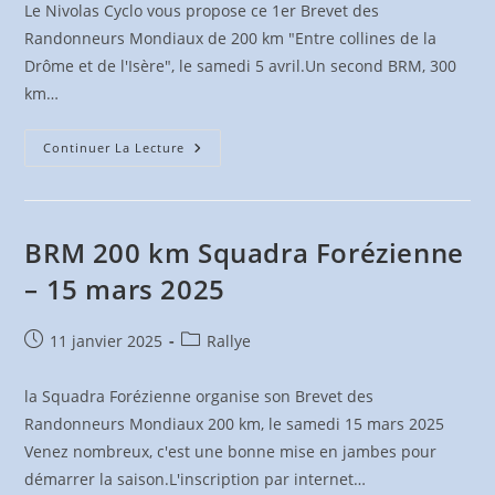
Le Nivolas Cyclo vous propose ce 1er Brevet des
Randonneurs Mondiaux de 200 km "Entre collines de la
Drôme et de l'Isère", le samedi 5 avril.Un second BRM, 300
km…
BRM
Continuer La Lecture
200
&
300
Km
–
Nivolas
BRM 200 km Squadra Forézienne
Cyclo
5
– 15 mars 2025
&
26
Avril
2025
Publication
Post
11 janvier 2025
Rallye
publiée :
category:
la Squadra Forézienne organise son Brevet des
Randonneurs Mondiaux 200 km, le samedi 15 mars 2025
Venez nombreux, c'est une bonne mise en jambes pour
démarrer la saison.L'inscription par internet…