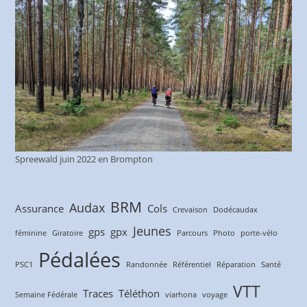
Spreewald juin 2022 en Brompton
BRM
Audax
Assurance
Cols
Crevaison
Dodécaudax
Jeunes
gps
gpx
féminine
Giratoire
Parcours
Photo
porte-vélo
Pédalées
PSC1
Randonnée
Référentiel
Réparation
Santé
VTT
Traces
Téléthon
Semaine Fédérale
viarhona
voyage