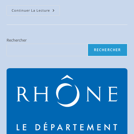
BRM
Continuer La Lecture
200
Km
Squadra
Forézienne
–
15
Mars
Rechercher
2025
RECHERCHER