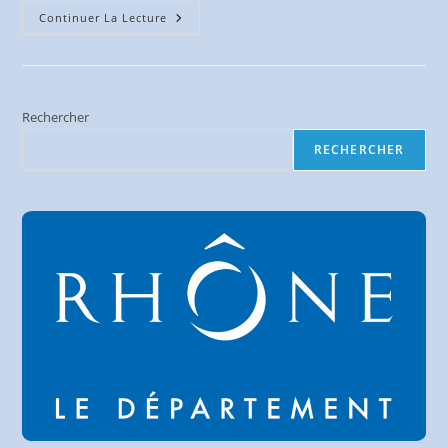
Transfert
Continuer La Lecture
D’un
Parcours
Gpx
Sur
Un
Compteur
Gps
Rechercher
RECHERCHER