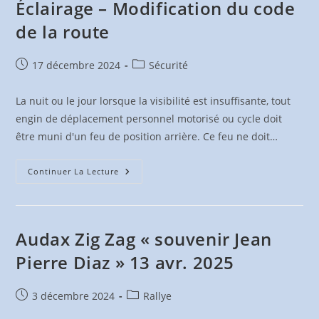
Éclairage – Modification du code
de la route
Publication
Post
17 décembre 2024
Sécurité
publiée :
category:
La nuit ou le jour lorsque la visibilité est insuffisante, tout
engin de déplacement personnel motorisé ou cycle doit
être muni d'un feu de position arrière. Ce feu ne doit…
Éclairage
Continuer La Lecture
–
Modification
Du
Code
De
La
Audax Zig Zag « souvenir Jean
Route
Pierre Diaz » 13 avr. 2025
Publication
Post
3 décembre 2024
Rallye
publiée :
category: