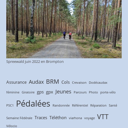
Spreewald juin 2022 en Brompton
BRM
Audax
Assurance
Cols
Crevaison
Dodécaudax
Jeunes
gps
gpx
féminine
Giratoire
Parcours
Photo
porte-vélo
Pédalées
PSC1
Randonnée
Référentiel
Réparation
Santé
VTT
Traces
Téléthon
Semaine Fédérale
viarhona
voyage
Vélocio