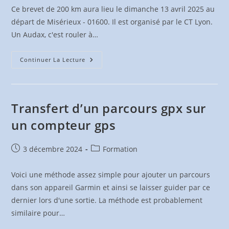
Ce brevet de 200 km aura lieu le dimanche 13 avril 2025 au
départ de Misérieux - 01600. Il est organisé par le CT Lyon.
Un Audax, c'est rouler à…
Audax
Continuer La Lecture
Zig
Zag
« Souvenir
Jean
Pierre
Diaz »
Transfert d’un parcours gpx sur
13
Avr.
un compteur gps
2025
Publication
Post
3 décembre 2024
Formation
publiée :
category:
Voici une méthode assez simple pour ajouter un parcours
dans son appareil Garmin et ainsi se laisser guider par ce
dernier lors d'une sortie. La méthode est probablement
similaire pour…