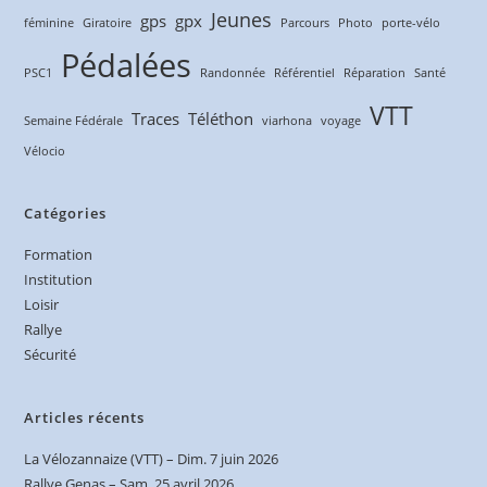
Jeunes
gps
gpx
féminine
Giratoire
Parcours
Photo
porte-vélo
Pédalées
PSC1
Randonnée
Référentiel
Réparation
Santé
VTT
Traces
Téléthon
Semaine Fédérale
viarhona
voyage
Vélocio
Catégories
Formation
Institution
Loisir
Rallye
Sécurité
Articles récents
La Vélozannaize (VTT) – Dim. 7 juin 2026
Rallye Genas – Sam. 25 avril 2026