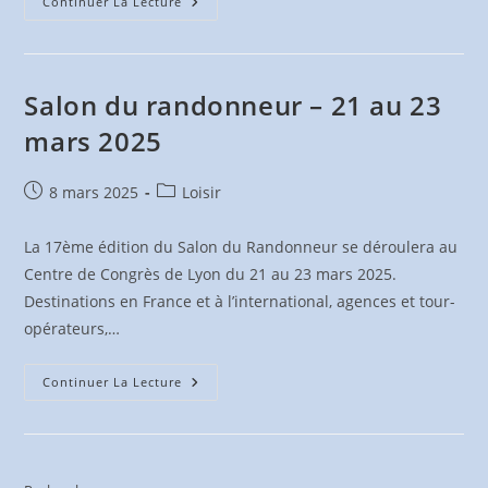
Journée
Continuer La Lecture
Assurances
À
Fontaines
St
Martin
–
Salon du randonneur – 21 au 23
Mars
2025
mars 2025
–
Retour
Publication
Post
8 mars 2025
Loisir
publiée :
category:
La 17ème édition du Salon du Randonneur se déroulera au
Centre de Congrès de Lyon du 21 au 23 mars 2025.
Destinations en France et à l’international, agences et tour-
opérateurs,…
Salon
Continuer La Lecture
Du
Randonneur
–
21
Au
23