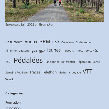
Spreewald juin 2022 en Brompton
BRM
Audax
Assurance
Cols
Crevaison
Dodécaudax
Jeunes
gps
gpx
féminine
Giratoire
Parcours
Photo
porte-vélo
Pédalées
PSC1
Randonnée
Référentiel
Réparation
Santé
VTT
Traces
Téléthon
Semaine Fédérale
viarhona
voyage
Vélocio
Catégories
Formation
Institution