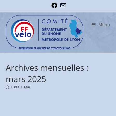
Skip
to
content
Menu
Archives mensuelles :
mars 2025
>
PM
>
Mar