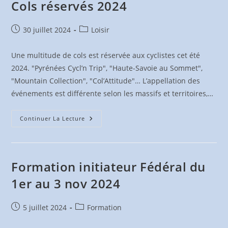
Cols réservés 2024
Publication
Post
30 juillet 2024
Loisir
publiée :
category:
Une multitude de cols est réservée aux cyclistes cet été
2024. "Pyrénées Cycl’n Trip", "Haute-Savoie au Sommet",
"Mountain Collection", "Col’Attitude"… L’appellation des
événements est différente selon les massifs et territoires,…
Cols
Continuer La Lecture
Réservés
2024
Formation initiateur Fédéral du
1er au 3 nov 2024
Publication
Post
5 juillet 2024
Formation
publiée :
category: