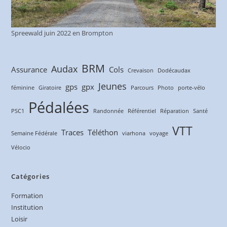
Spreewald juin 2022 en Brompton
BRM
Audax
Assurance
Cols
Crevaison
Dodécaudax
Jeunes
gps
gpx
féminine
Giratoire
Parcours
Photo
porte-vélo
Pédalées
PSC1
Randonnée
Référentiel
Réparation
Santé
VTT
Traces
Téléthon
Semaine Fédérale
viarhona
voyage
Vélocio
Catégories
Formation
Institution
Loisir