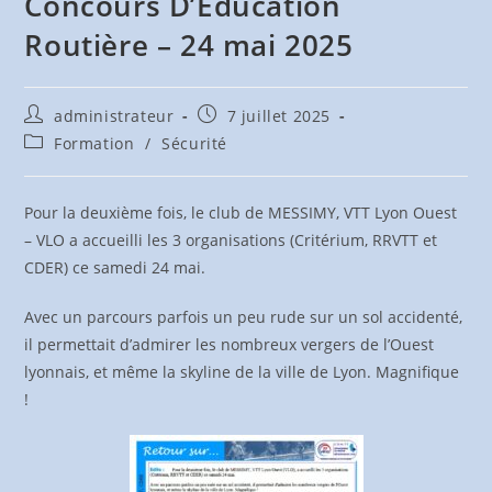
Concours D’Éducation
Routière – 24 mai 2025
Auteur/autrice
Publication
administrateur
7 juillet 2025
de
publiée :
Post
Formation
/
Sécurité
la
category:
publication :
Pour la deuxième fois, le club de MESSIMY, VTT Lyon Ouest
– VLO a accueilli les 3 organisations (Critérium, RRVTT et
CDER) ce samedi 24 mai.
Avec un parcours parfois un peu rude sur un sol accidenté,
il permettait d’admirer les nombreux vergers de l’Ouest
lyonnais, et même la skyline de la ville de Lyon. Magnifique
!