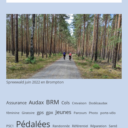
Spreewald juin 2022 en Brompton
BRM
Audax
Assurance
Cols
Crevaison
Dodécaudax
Jeunes
gps
gpx
féminine
Giratoire
Parcours
Photo
porte-vélo
Pédalées
PSC1
Randonnée
Référentiel
Réparation
Santé