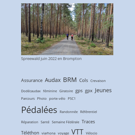
Spreewald juin 2022 en Brompton
BRM
Audax
Assurance
Cols
Crevaison
Jeunes
gps
gpx
Dodécaudax
féminine
Giratoire
Parcours
Photo
porte-vélo
PSC1
Pédalées
Randonnée
Référentiel
Traces
Réparation
Santé
Semaine Fédérale
VTT
Téléthon
viarhona
voyage
Vélocio