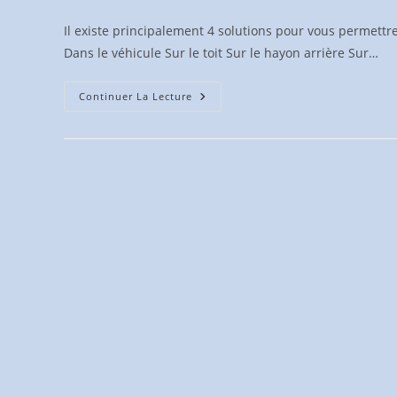
publiée :
category:
Il existe principalement 4 solutions pour vous permettre
Dans le véhicule Sur le toit Sur le hayon arrière Sur…
Comment
Continuer La Lecture
Transporter
Son
Vélo
En
Voiture
?