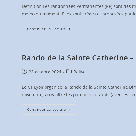
Définition Les randonnées Permanentes (RP) sont des iti
météo du moment. Elles sont créées et proposées par l
22
Continuer La Lecture
Randonnées
Permanentes
–
CCRML
Rando de la Sainte Catherine –
Publication
Post
28 octobre 2024
Rallye
publiée :
category:
Le CT Lyon organise la Rando de la Sainte Catherine 
novembre, vous offre les parcours suivants (avec les li
Rando
Continuer La Lecture
De
La
Sainte
Catherine
–
10