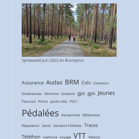
Spreewald juin 2022 en Brompton
s
BRM
Audax
Assurance
Cols
Crevaison
Jeunes
gps
gpx
Dodécaudax
féminine
Giratoire
Parcours
Photo
porte-vélo
PSC1
Pédalées
Randonnée
Référentiel
Traces
Réparation
Santé
Semaine Fédérale
VTT
Téléthon
viarhona
voyage
Vélocio