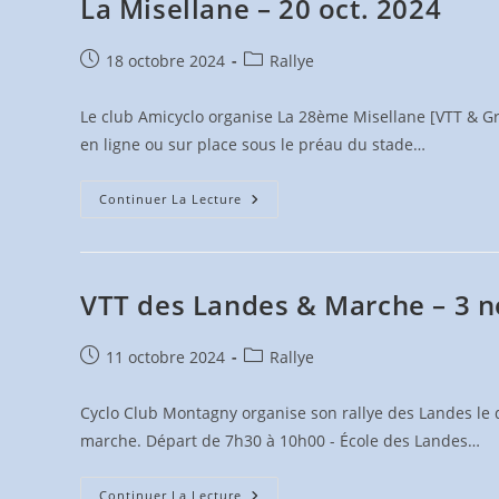
La Misellane – 20 oct. 2024
Nov.
2024
Publication
Post
18 octobre 2024
Rallye
publiée :
category:
Le club Amicyclo organise La 28ème Misellane [VTT & Gra
en ligne ou sur place sous le préau du stade…
La
Continuer La Lecture
Misellane
–
20
Oct.
2024
VTT des Landes & Marche – 3 n
Publication
Post
11 octobre 2024
Rallye
publiée :
category:
Cyclo Club Montagny organise son rallye des Landes le
marche. Départ de 7h30 à 10h00 - École des Landes…
VTT
Continuer La Lecture