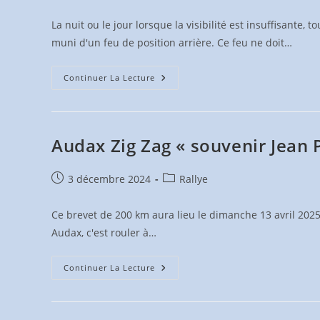
publiée :
category:
La nuit ou le jour lorsque la visibilité est insuffisante
muni d'un feu de position arrière. Ce feu ne doit…
Éclairage
Continuer La Lecture
–
Modification
Du
Code
De
La
Audax Zig Zag « souvenir Jean P
Route
Publication
Post
3 décembre 2024
Rallye
publiée :
category:
Ce brevet de 200 km aura lieu le dimanche 13 avril 2025 
Audax, c'est rouler à…
Audax
Continuer La Lecture
Zig
Zag
« Souvenir
Jean
Pierre