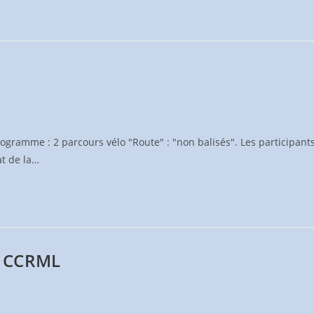
gramme : 2 parcours vélo "Route" : "non balisés". Les participant
at de la…
– CCRML