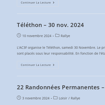
Les
Continuer La Lecture
« Traces
Gpx »
Téléthon – 30 nov. 2024
Publication
Post
10 novembre 2024
Rallye
publiée :
category:
L'AC3F organise le Téléthon, samedi 30 Novembre. Le pro
sont placés sous leur responsabilité. En fonction de l'ét
Téléthon
Continuer La Lecture
–
30
Nov.
2024
22 Randonnées Permanentes 
Publication
Post
3 novembre 2024
Loisir
/
Rallye
publiée :
category: