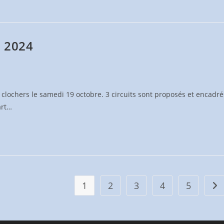
. 2024
clochers le samedi 19 octobre. 3 circuits sont proposés et encadré
art…
1
2
3
4
5
All