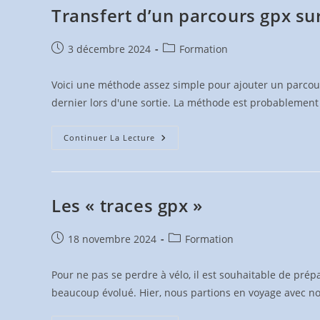
Diaz »
Transfert d’un parcours gpx s
13
Avr.
2025
Publication
Post
3 décembre 2024
Formation
publiée :
category:
Voici une méthode assez simple pour ajouter un parcour
dernier lors d'une sortie. La méthode est probablement
Transfert
Continuer La Lecture
D’un
Parcours
Gpx
Sur
Un
Compteur
Les « traces gpx »
Gps
Publication
Post
18 novembre 2024
Formation
publiée :
category:
Pour ne pas se perdre à vélo, il est souhaitable de pré
beaucoup évolué. Hier, nous partions en voyage avec n