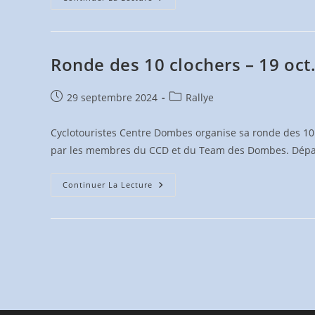
Des
Landes
&
Marche
–
3
Ronde des 10 clochers – 19 oct
Nov.
2024
Publication
Post
29 septembre 2024
Rallye
publiée :
category:
Cyclotouristes Centre Dombes organise sa ronde des 10 
par les membres du CCD et du Team des Dombes. Dép
Ronde
Continuer La Lecture
Des
10
Clochers
–
19
Oct.
2024