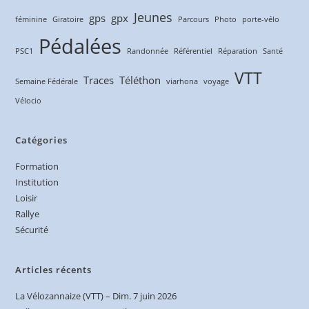
Jeunes
gps
gpx
féminine
Giratoire
Parcours
Photo
porte-vélo
Pédalées
PSC1
Randonnée
Référentiel
Réparation
Santé
VTT
Traces
Téléthon
Semaine Fédérale
viarhona
voyage
Vélocio
Catégories
Formation
Institution
Loisir
Rallye
Sécurité
Articles récents
La Vélozannaize (VTT) – Dim. 7 juin 2026