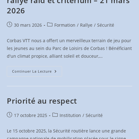
rallye raid et critérium – 21 mars
2026
Publication
Post
30 mars 2026
Formation
/
Rallye
/
Sécurité
publiée :
category:
Corbas VTT nous a offert un merveilleux terrain de jeu pour
les jeunes au sein du Parc de Loisirs de Corbas ! Bénéficiant
d'un climat propice, alliant soleil et douceur,…
Concours
Continuer La Lecture
D’éducation
Routière,
Rallye
Raid
Et
Critérium
Priorité au respect
–
21
Mars
2026
Publication
Post
17 octobre 2025
Institution
/
Sécurité
publiée :
category:
Le 15 octobre 2025, la Sécurité routière lance une grande
campagne nationale de mobilisation placée sous le signe