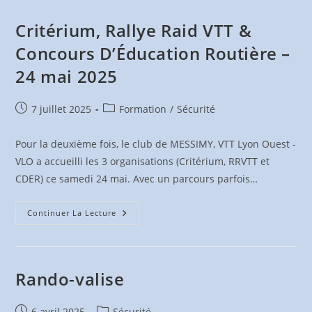
Cyr-
Au-
Mont-
Critérium, Rallye Raid VTT &
D’Or
–
Concours D’Éducation Routière –
4
Octobre
24 mai 2025
2025
Publication
Post
7 juillet 2025
Formation
/
Sécurité
publiée :
category:
Pour la deuxième fois, le club de MESSIMY, VTT Lyon Ouest -
VLO a accueilli les 3 organisations (Critérium, RRVTT et
CDER) ce samedi 24 mai. Avec un parcours parfois…
Critérium,
Continuer La Lecture
Rallye
Raid
VTT
&
Concours
D’Éducation
Rando-valise
Routière
–
24
Mai
Publication
Post
6 avril 2025
Sécurité