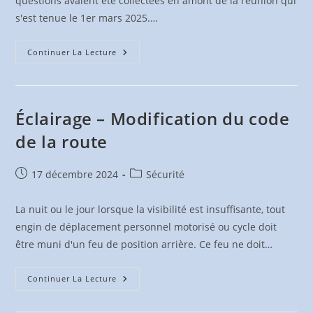
questions avaient été collectées en amont de la réunion qui
s'est tenue le 1er mars 2025.…
Journée
Continuer La Lecture
Assurances
À
Fontaines
St
Martin
–
Éclairage – Modification du code
Mars
2025
de la route
–
Retour
Publication
Post
17 décembre 2024
Sécurité
publiée :
category:
La nuit ou le jour lorsque la visibilité est insuffisante, tout
engin de déplacement personnel motorisé ou cycle doit
être muni d'un feu de position arrière. Ce feu ne doit…
Éclairage
Continuer La Lecture
–
Modification
Du