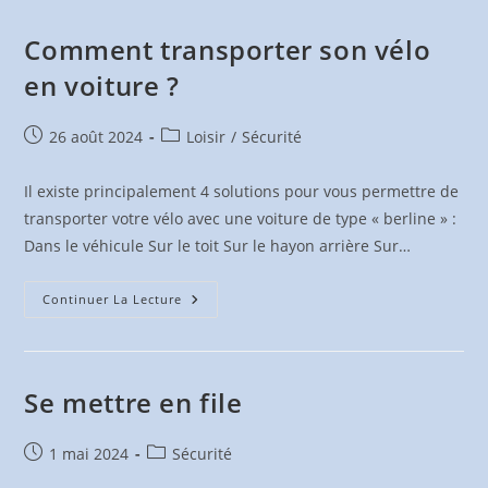
Code
De
La
Comment transporter son vélo
Route
en voiture ?
Publication
Post
26 août 2024
Loisir
/
Sécurité
publiée :
category:
Il existe principalement 4 solutions pour vous permettre de
transporter votre vélo avec une voiture de type « berline » :
Dans le véhicule Sur le toit Sur le hayon arrière Sur…
Comment
Continuer La Lecture
Transporter
Son
Vélo
En
Voiture
?
Se mettre en file
Publication
Post
1 mai 2024
Sécurité
publiée :
category: