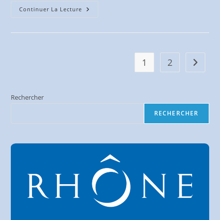
Santé
Continuer La Lecture
–
La
Fédération
Recommande…
1
2
Aller à 
Rechercher
RECHERCHER