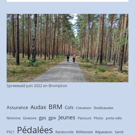
Spreewald juin 2022 en Brompton
BRM
Audax
Assurance
Cols
Crevaison
Dodécaudax
Jeunes
gps
gpx
féminine
Giratoire
Parcours
Photo
porte-vélo
Pédalées
PSC1
Randonnée
Référentiel
Réparation
Santé