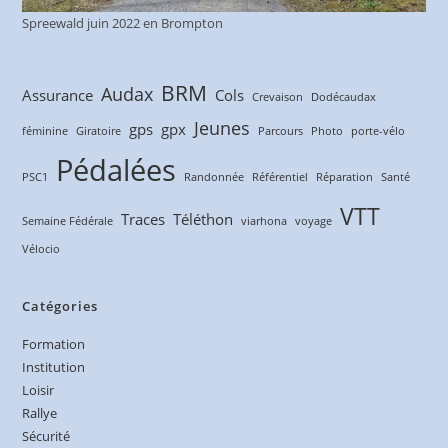
Spreewald juin 2022 en Brompton
BRM
Audax
Assurance
Cols
Crevaison
Dodécaudax
Jeunes
gps
gpx
féminine
Giratoire
Parcours
Photo
porte-vélo
Pédalées
PSC1
Randonnée
Référentiel
Réparation
Santé
VTT
Traces
Téléthon
Semaine Fédérale
viarhona
voyage
Vélocio
Catégories
Formation
Institution
Loisir
Rallye
Sécurité