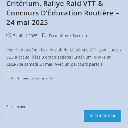
Critérium, Rallye Raid VTT &
Concours D’Éducation Routière –
24 mai 2025
Publication
Post
7 juillet 2025
Formation
/
Sécurité
publiée :
category:
Pour la deuxième fois, le club de MESSIMY, VTT Lyon Ouest -
VLO a accueilli les 3 organisations (Critérium, RRVTT et
CDER) ce samedi 24 mai. Avec un parcours parfois…
Critérium,
Continuer La Lecture
Rallye
Raid
VTT
&
Concours
D’Éducation
Routière
Rechercher
–
24
RECHERCHER
Mai
2025