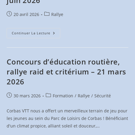
juin 2026
Publication
Post
20 avril 2026
Rallye
publiée :
category:
La
Continuer La Lecture
Vélozannaize
(VTT)
–
Dim.
7
Juin
Concours d’éducation routière,
2026
rallye raid et critérium – 21 mars
2026
Publication
Post
30 mars 2026
Formation
/
Rallye
/
Sécurité
publiée :
category:
Corbas VTT nous a offert un merveilleux terrain de jeu pour
les jeunes au sein du Parc de Loisirs de Corbas ! Bénéficiant
d'un climat propice, alliant soleil et douceur,…