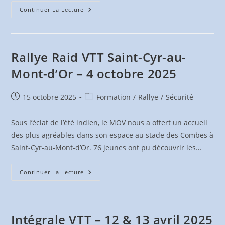
Concours
Continuer La Lecture
D’éducation
Routière,
Rallye
Raid
Et
Critérium
Rallye Raid VTT Saint-Cyr-au-
–
21
Mont-d’Or – 4 octobre 2025
Mars
2026
Publication
Post
15 octobre 2025
Formation
/
Rallye
/
Sécurité
publiée :
category:
Sous l’éclat de l’été indien, le MOV nous a offert un accueil
des plus agréables dans son espace au stade des Combes à
Saint-Cyr-au-Mont-d’Or. 76 jeunes ont pu découvrir les…
Rallye
Continuer La Lecture
Raid
VTT
Saint-
Cyr-
Au-
Mont-
Intégrale VTT – 12 & 13 avril 2025
D’Or