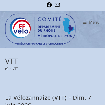
Skip
to
content
Menu
VTT
>
VTT
La Vélozannaize (VTT) – Dim. 7