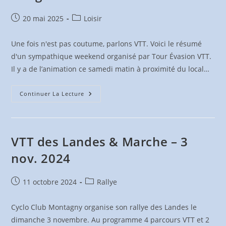
–
4
Octobre
Publication
Post
20 mai 2025
Loisir
2025
publiée :
category:
Une fois n'est pas coutume, parlons VTT. Voici le résumé
d'un sympathique weekend organisé par Tour Évasion VTT.
Il y a de l’animation ce samedi matin à proximité du local…
Intégrale
Continuer La Lecture
VTT –
12
&
13
Avril
2025
VTT des Landes & Marche – 3
nov. 2024
Publication
Post
11 octobre 2024
Rallye
publiée :
category:
Cyclo Club Montagny organise son rallye des Landes le
dimanche 3 novembre. Au programme 4 parcours VTT et 2