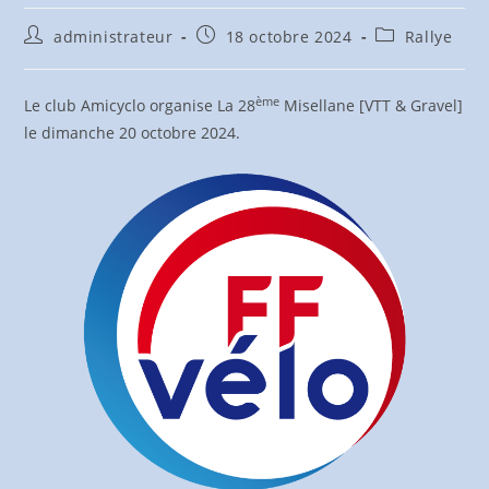
Auteur/autrice
Publication
Post
administrateur
18 octobre 2024
Rallye
de
publiée :
category:
la
publication :
ème
Le club Amicyclo organise La 28
Misellane [VTT & Gravel]
le dimanche 20 octobre 2024.