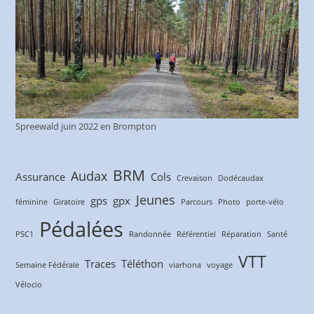
Spreewald juin 2022 en Brompton
BRM
Audax
Assurance
Cols
Crevaison
Dodécaudax
Jeunes
gps
gpx
féminine
Giratoire
Parcours
Photo
porte-vélo
Pédalées
PSC1
Randonnée
Référentiel
Réparation
Santé
VTT
Traces
Téléthon
Semaine Fédérale
viarhona
voyage
Vélocio