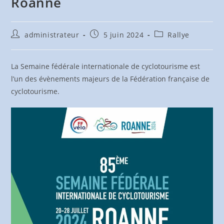
Roanne
Auteur/autrice
Publication
Post
administrateur
5 juin 2024
Rallye
de
publiée :
category:
la
publication :
La Semaine fédérale internationale de cyclotourisme est
l’un des évènements majeurs de la Fédération française de
cyclotourisme.