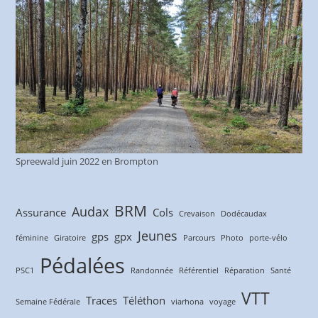
Spreewald juin 2022 en Brompton
BRM
Audax
Assurance
Cols
Crevaison
Dodécaudax
Jeunes
gps
gpx
féminine
Giratoire
Parcours
Photo
porte-vélo
Pédalées
PSC1
Randonnée
Référentiel
Réparation
Santé
VTT
Traces
Téléthon
Semaine Fédérale
viarhona
voyage