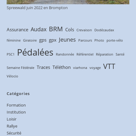
Spreewald juin 2022 en Brompton
BRM
Audax
Assurance
Cols
Crevaison
Dodécaudax
Jeunes
gps
gpx
féminine
Giratoire
Parcours
Photo
porte-vélo
Pédalées
PSC1
Randonnée
Référentiel
Réparation
Santé
VTT
Traces
Téléthon
Semaine Fédérale
viarhona
voyage
Vélocio
Catégories
Formation
Institution
Loisir
Rallye
Sécurité