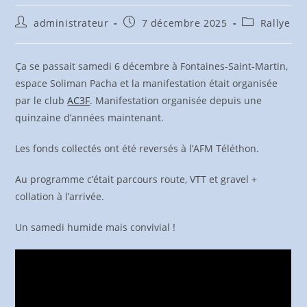
Auteur/autrice
Publication
Post
administrateur
7 décembre 2025
Rallye
de
publiée :
category:
la
publication :
Ça se passait samedi 6 décembre à Fontaines-Saint-Martin,
espace Soliman Pacha et la manifestation était organisée
par le club
AC3F
. Manifestation organisée depuis une
quinzaine d’années maintenant.
Les fonds collectés ont été reversés à l’AFM Téléthon.
Au programme c’était parcours route, VTT et gravel +
collation à l’arrivée.
Un samedi humide mais convivial !