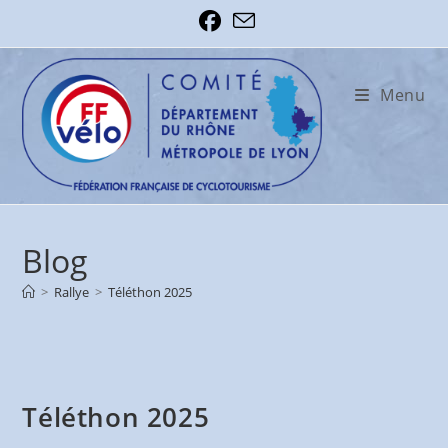
Skip
to
content
Menu
Blog
>
Rallye
>
Téléthon 2025
Téléthon 2025