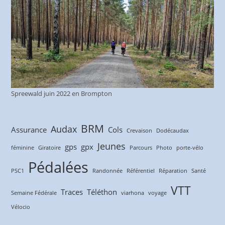
Spreewald juin 2022 en Brompton
BRM
Audax
Assurance
Cols
Crevaison
Dodécaudax
Jeunes
gps
gpx
féminine
Giratoire
Parcours
Photo
porte-vélo
Pédalées
PSC1
Randonnée
Référentiel
Réparation
Santé
VTT
Traces
Téléthon
Semaine Fédérale
viarhona
voyage
Vélocio