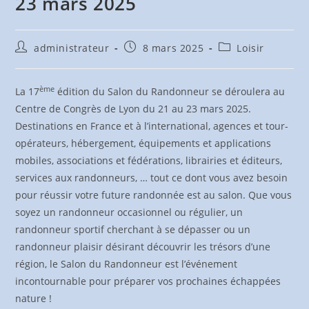
23 mars 2025
Auteur/autrice
Publication
Post
administrateur
8 mars 2025
Loisir
de
publiée :
category:
la
publication :
ème
La 17
édition du Salon du Randonneur se déroulera au
Centre de Congrès de Lyon du 21 au 23 mars 2025.
Destinations en France et à l’international, agences et tour-
opérateurs, hébergement, équipements et applications
mobiles, associations et fédérations, librairies et éditeurs,
services aux randonneurs, … tout ce dont vous avez besoin
pour réussir votre future randonnée est au salon. Que vous
soyez un randonneur occasionnel ou régulier, un
randonneur sportif cherchant à se dépasser ou un
randonneur plaisir désirant découvrir les trésors d’une
région, le Salon du Randonneur est l’événement
incontournable pour préparer vos prochaines échappées
nature !