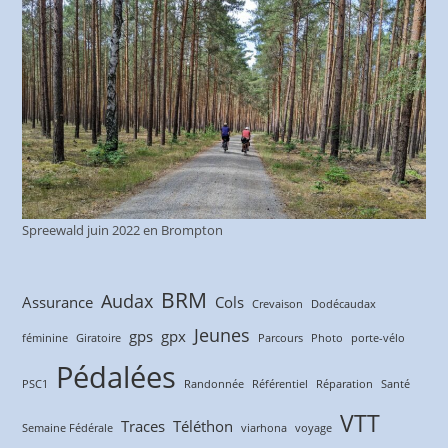
Spreewald juin 2022 en Brompton
BRM
Audax
Assurance
Cols
Crevaison
Dodécaudax
Jeunes
gps
gpx
féminine
Giratoire
Parcours
Photo
porte-vélo
Pédalées
PSC1
Randonnée
Référentiel
Réparation
Santé
VTT
Traces
Téléthon
Semaine Fédérale
viarhona
voyage