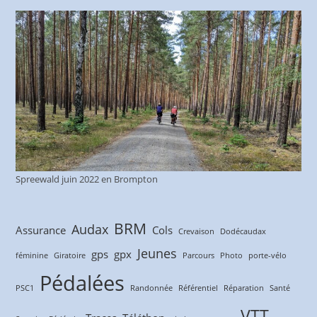
Spreewald juin 2022 en Brompton
BRM
Audax
Assurance
Cols
Crevaison
Dodécaudax
Jeunes
gps
gpx
féminine
Giratoire
Parcours
Photo
porte-vélo
Pédalées
PSC1
Randonnée
Référentiel
Réparation
Santé
VTT