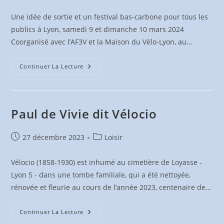
publiée :
category:
Une idée de sortie et un festival bas-carbone pour tous les
publics à Lyon, samedi 9 et dimanche 10 mars 2024
Coorganisé avec l’AF3V et la Maison du Vélo-Lyon, au…
Festival
Continuer La Lecture
Européen
–
Osez
Le
Voyage
À
Paul de Vivie dit Vélocio
Vélo
Publication
Post
27 décembre 2023
Loisir
publiée :
category:
Vélocio (1858-1930) est inhumé au cimetière de Loyasse -
Lyon 5 - dans une tombe familiale, qui a été nettoyée,
rénovée et fleurie au cours de l’année 2023, centenaire de…
Paul
Continuer La Lecture
De