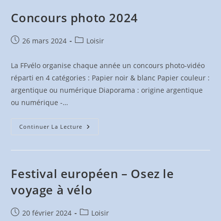
Hautes
Alpes
Concours photo 2024
Publication
Post
26 mars 2024
Loisir
publiée :
category:
La FFvélo organise chaque année un concours photo-vidéo
réparti en 4 catégories : Papier noir & blanc Papier couleur :
argentique ou numérique Diaporama : origine argentique
ou numérique -…
Concours
Continuer La Lecture
Photo
2024
Festival européen – Osez le
voyage à vélo
Publication
Post
20 février 2024
Loisir