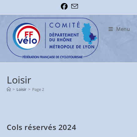
Skip
to
content
Menu
Loisir
>
Loisir
>
Page 2
Cols réservés 2024