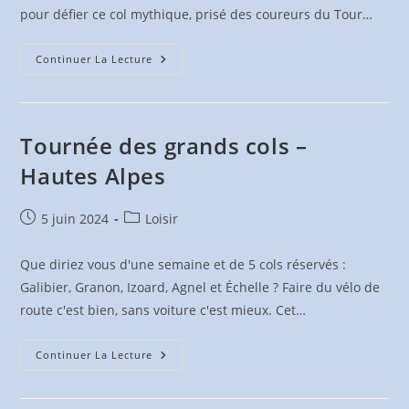
pour défier ce col mythique, prisé des coureurs du Tour…
Journées
Continuer La Lecture
Cyclo
Du
Grand
Colombier
Tournée des grands cols –
Hautes Alpes
Publication
Post
5 juin 2024
Loisir
publiée :
category:
Que diriez vous d'une semaine et de 5 cols réservés :
Galibier, Granon, Izoard, Agnel et Échelle ? Faire du vélo de
route c'est bien, sans voiture c'est mieux. Cet…
Tournée
Continuer La Lecture
Des
Grands
Cols
–