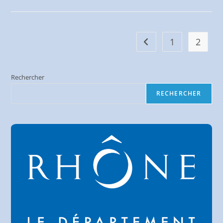
Vivie
Dit
Vélocio
1
2
Go to the previous pag
Rechercher
RECHERCHER