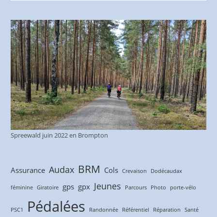
Spreewald juin 2022 en Brompton
BRM
Audax
Assurance
Cols
Crevaison
Dodécaudax
Jeunes
gps
gpx
féminine
Giratoire
Parcours
Photo
porte-vélo
Pédalées
PSC1
Randonnée
Référentiel
Réparation
Santé