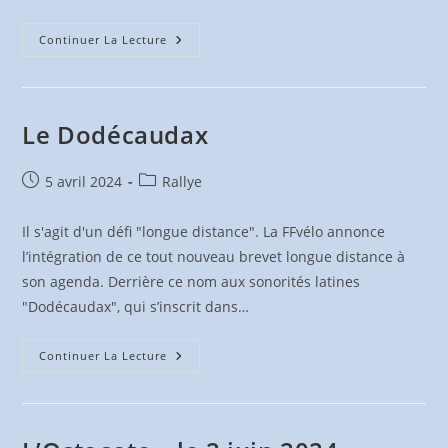
L’Irignoise
Continuer La Lecture
–
Le
28
Avril
2024
Le Dodécaudax
Publication
Post
5 avril 2024
Rallye
publiée :
category:
Il s'agit d'un défi "longue distance". La FFvélo annonce
l’intégration de ce tout nouveau brevet longue distance à
son agenda. Derrière ce nom aux sonorités latines
"Dodécaudax", qui s’inscrit dans…
Le
Continuer La Lecture
Dodécaudax