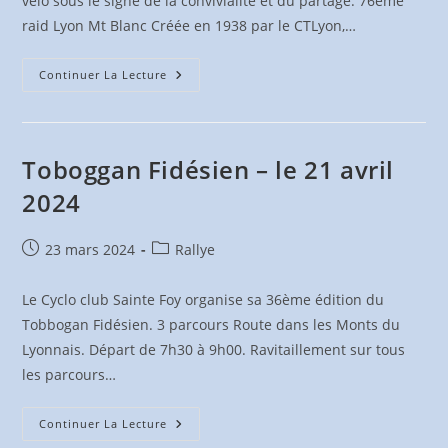
vélo sous le signe de la convivialité et du partage. 76ème
raid Lyon Mt Blanc Créée en 1938 par le CTLyon,…
Raid
Continuer La Lecture
Lyon-
Mt-
Blanc
–
Les
1
Toboggan Fidésien – le 21 avril
&
2
2024
Juin
2024
Publication
Post
23 mars 2024
Rallye
publiée :
category:
Le Cyclo club Sainte Foy organise sa 36ème édition du
Tobbogan Fidésien. 3 parcours Route dans les Monts du
Lyonnais. Départ de 7h30 à 9h00. Ravitaillement sur tous
les parcours…
Toboggan
Continuer La Lecture
Fidésien