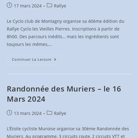
Publication
Post
17 mars 2024
Rallye
publiée :
category:
Le Cyclo club de Montagny organise sa 40ème édition du
Rallye Cyclo les Vieilles Pierres. Inscriptions à partir de
8h00. Des parcours inédits… mais les ingrédients sont
toujours les mêmes,…
Rallye
Continuer La Lecture
Cyclo
Les
Vieilles
Pierres
–
Le
Randonnée des Muriers – le 16
23
Mars
Mars 2024
2024
Publication
Post
13 mars 2024
Rallye
publiée :
category:
L’Étoile cycliste Muroise organise sa 30ème Randonnée des
Muriers. Au programme, 3 circuits route, 2 circuits VTT et