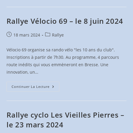
–
Le
21
Avril
2024
Rallye Vélocio 69 – le 8 juin 2024
Publication
Post
18 mars 2024
Rallye
publiée :
category:
Vélocio 69 organise sa rando vélo "les 10 ans du club".
Inscriptions à partir de 7h30. Au programme, 4 parcours
route inédits qui vous emmèneront en Bresse. Une
innovation, un…
Rallye
Continuer La Lecture
Vélocio
69
–
Le
8
Juin
Rallye cyclo Les Vieilles Pierres –
2024
le 23 mars 2024