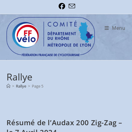
Skip
to
content
Menu
Rallye
>
Rallye
>
Page 5
Résumé de l’Audax 200 Zig-Zag –