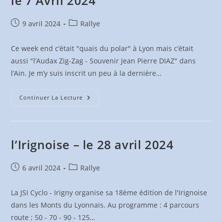
le 7 Avril 2024
Publication
Post
9 avril 2024
Rallye
publiée :
category:
Ce week end c’était "quais du polar" à Lyon mais c’était
aussi "l’Audax Zig-Zag - Souvenir Jean Pierre DIAZ" dans
l’Ain. Je m’y suis inscrit un peu à la dernière…
Résumé
Continuer La Lecture
De
L’Audax
200
Zig-
Zag
–
l’Irignoise – le 28 avril 2024
Le
7
Avril
2024
Publication
Post
6 avril 2024
Rallye
publiée :
category:
La JSI Cyclo - Irigny organise sa 18ème édition de l'Irignoise
dans les Monts du Lyonnais. Au programme : 4 parcours
route ; 50 - 70 - 90 - 125…