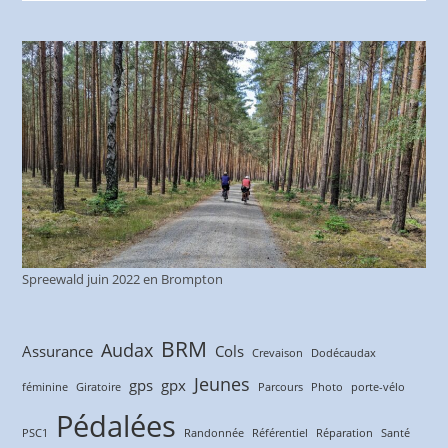
Spreewald juin 2022 en Brompton
BRM
Audax
Assurance
Cols
Crevaison
Dodécaudax
Jeunes
gps
gpx
féminine
Giratoire
Parcours
Photo
porte-vélo
Pédalées
PSC1
Randonnée
Référentiel
Réparation
Santé