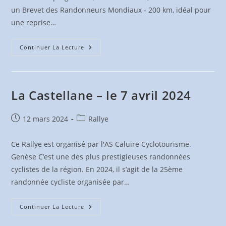
un Brevet des Randonneurs Mondiaux - 200 km, idéal pour
une reprise…
Randonnée
Continuer La Lecture
Des
Muriers
–
Le
16
Mars
La Castellane – le 7 avril 2024
2024
Publication
Post
12 mars 2024
Rallye
publiée :
category:
Ce Rallye est organisé par l'AS Caluire Cyclotourisme.
Genèse C’est une des plus prestigieuses randonnées
cyclistes de la région. En 2024, il s’agit de la 25ème
randonnée cycliste organisée par…
La
Continuer La Lecture
Castellane
–