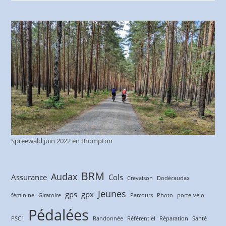
Spreewald juin 2022 en Brompton
BRM
Audax
Assurance
Cols
Crevaison
Dodécaudax
Jeunes
gps
gpx
féminine
Giratoire
Parcours
Photo
porte-vélo
Pédalées
PSC1
Randonnée
Référentiel
Réparation
Santé