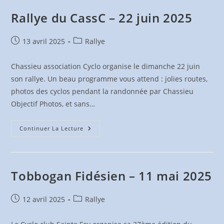
Rallye du CassC – 22 juin 2025
Publication
Post
13 avril 2025
Rallye
publiée :
category:
Chassieu association Cyclo organise le dimanche 22 juin
son rallye. Un beau programme vous attend : jolies routes,
photos des cyclos pendant la randonnée par Chassieu
Objectif Photos, et sans…
Rallye
Continuer La Lecture
Du
CassC
–
22
Juin
2025
Tobbogan Fidésien – 11 mai 2025
Publication
Post
12 avril 2025
Rallye
publiée :
category: