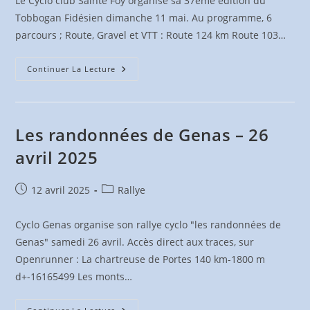
Le Cyclo club Sainte Foy organise sa 37ème édition du
Tobbogan Fidésien dimanche 11 mai. Au programme, 6
parcours ; Route, Gravel et VTT : Route 124 km Route 103…
Tobbogan
Continuer La Lecture
Fidésien
–
11
Mai
2025
Les randonnées de Genas – 26
avril 2025
Publication
Post
12 avril 2025
Rallye
publiée :
category:
Cyclo Genas organise son rallye cyclo "les randonnées de
Genas" samedi 26 avril. Accès direct aux traces, sur
Openrunner : La chartreuse de Portes 140 km-1800 m
d+-16165499 Les monts…