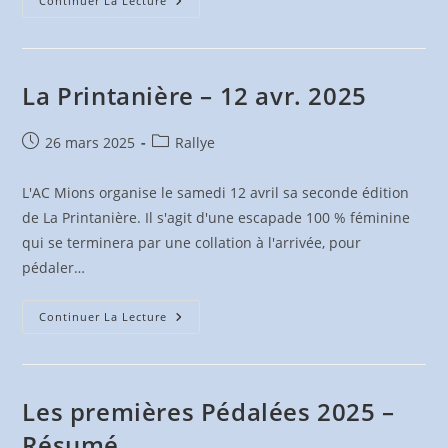
Les
Continuer La Lecture
Randonnées
De
Genas
–
26
Avril
La Printanière – 12 avr. 2025
2025
Publication
Post
26 mars 2025
Rallye
publiée :
category:
L'AC Mions organise le samedi 12 avril sa seconde édition
de La Printanière. Il s'agit d'une escapade 100 % féminine
qui se terminera par une collation à l'arrivée, pour
pédaler…
La
Continuer La Lecture
Printanière
–
12
Avr.
2025
Les premières Pédalées 2025 –
Résumé