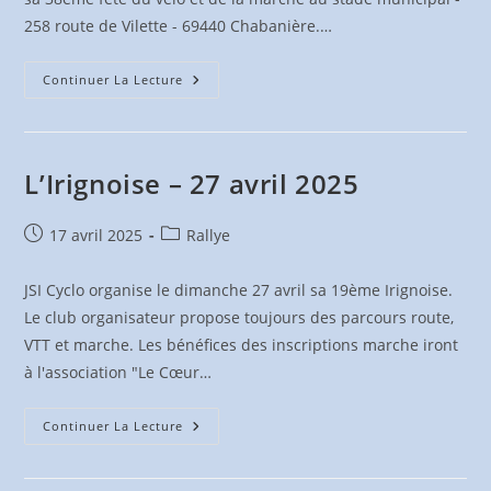
258 route de Vilette - 69440 Chabanière.…
38ème
Continuer La Lecture
Fête
Du
Vélo
&
De
La
L’Irignoise – 27 avril 2025
Marche
–
15
Juin
Publication
Post
17 avril 2025
Rallye
2025
publiée :
category:
JSI Cyclo organise le dimanche 27 avril sa 19ème Irignoise.
Le club organisateur propose toujours des parcours route,
VTT et marche. Les bénéfices des inscriptions marche iront
à l'association "Le Cœur…
L’Irignoise
Continuer La Lecture
–
27
Avril
2025