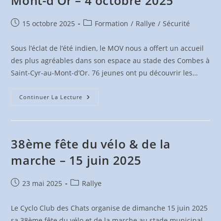
Mont-d’Or – 4 octobre 2025
Publication
Post
15 octobre 2025
Formation
/
Rallye
/
Sécurité
publiée :
category:
Sous l’éclat de l’été indien, le MOV nous a offert un accueil
des plus agréables dans son espace au stade des Combes à
Saint-Cyr-au-Mont-d’Or. 76 jeunes ont pu découvrir les…
Rallye
Continuer La Lecture
Raid
VTT
Saint-
Cyr-
Au-
Mont-
38ème fête du vélo & de la
D’Or
–
marche – 15 juin 2025
4
Octobre
2025
Publication
Post
23 mai 2025
Rallye
publiée :
category:
Le Cyclo Club des Chats organise de dimanche 15 juin 2025
sa 38ème fête du vélo et de la marche au stade municipal -