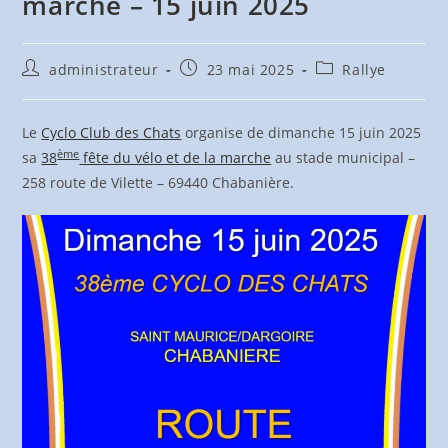
marche – 15 juin 2025
Auteur/autrice
Publication
Post
administrateur
23 mai 2025
Rallye
de
publiée :
category:
la
publication :
Le
Cyclo Club des Chats
organise de dimanche 15 juin 2025
ème
sa
38
fête du vélo et de la marche
au stade municipal –
258 route de Vilette – 69440 Chabanière.