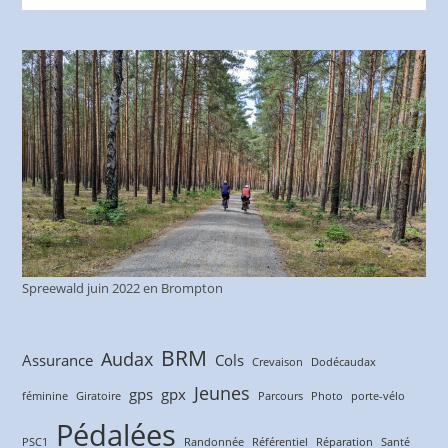
Spreewald juin 2022 en Brompton
BRM
Audax
Assurance
Cols
Crevaison
Dodécaudax
Jeunes
gps
gpx
féminine
Giratoire
Parcours
Photo
porte-vélo
Pédalées
PSC1
Randonnée
Référentiel
Réparation
Santé