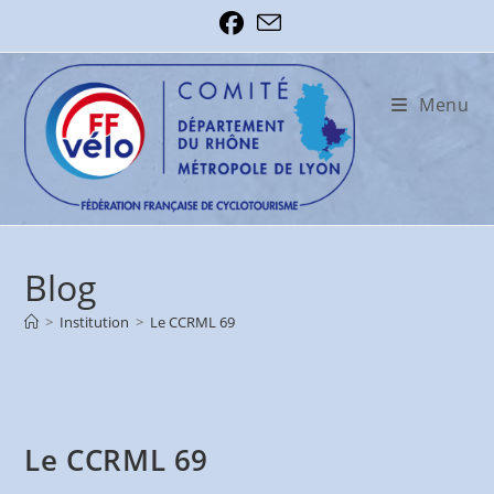
Skip
to
content
Menu
Blog
>
Institution
>
Le CCRML 69
Le CCRML 69