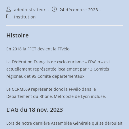
Auteur/autrice
Publication
administrateur
24 décembre 2023
de
publiée :
Post
Institution
la
category:
publication :
Histoire
En 2018 la FFCT devient la FFvélo.
La Fédération Français de cyclotourisme – FFvélo – est
actuellement représentée localement par 13 Comités
régionaux et 95 Comité départementaux.
Le CCRML69 représente donc la FFvélo dans le
Département du Rhône, Métropole de Lyon incluse.
L’AG du 18 nov. 2023
Lors de notre dernière Assemblée Générale qui se déroulait