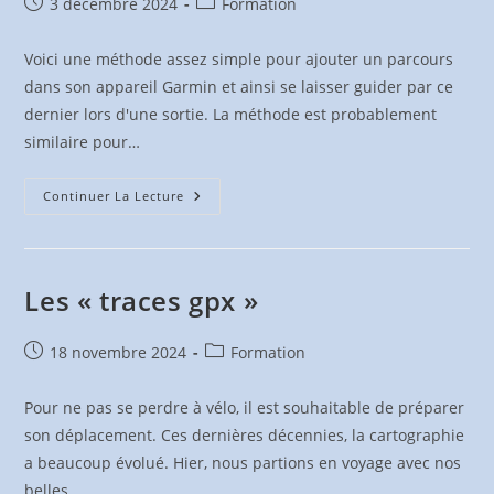
Publication
Post
3 décembre 2024
Formation
publiée :
category:
Voici une méthode assez simple pour ajouter un parcours
dans son appareil Garmin et ainsi se laisser guider par ce
dernier lors d'une sortie. La méthode est probablement
similaire pour…
Transfert
Continuer La Lecture
D’un
Parcours
Gpx
Sur
Un
Compteur
Les « traces gpx »
Gps
Publication
Post
18 novembre 2024
Formation
publiée :
category:
Pour ne pas se perdre à vélo, il est souhaitable de préparer
son déplacement. Ces dernières décennies, la cartographie
a beaucoup évolué. Hier, nous partions en voyage avec nos
belles…