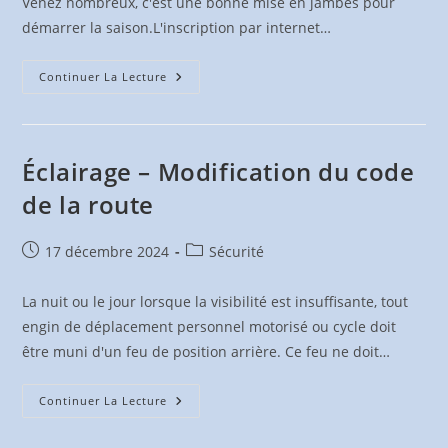
Venez nombreux, c'est une bonne mise en jambes pour
démarrer la saison.L'inscription par internet…
BRM
Continuer La Lecture
200
Km
Squadra
Forézienne
–
15
Éclairage – Modification du code
Mars
2025
de la route
Publication
Post
17 décembre 2024
Sécurité
publiée :
category:
La nuit ou le jour lorsque la visibilité est insuffisante, tout
engin de déplacement personnel motorisé ou cycle doit
être muni d'un feu de position arrière. Ce feu ne doit…
Éclairage
Continuer La Lecture
–
Modification
Du