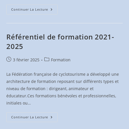
BRM
Continuer La Lecture
Étoile
Cycliste
Muroise
–
De
Mars
Référentiel de formation 2021-
À
Mai
2025
2025
Publication
Post
3 février 2025
Formation
publiée :
category:
La Fédération française de cyclotourisme a développé une
architecture de formation reposant sur différents types et
niveau de formation : dirigeant, animateur et
éducateur.Ces formations bénévoles et professionnelles,
initiales ou…
Référentiel
Continuer La Lecture
De
Formation