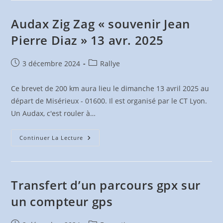
Code
De
La
Audax Zig Zag « souvenir Jean
Route
Pierre Diaz » 13 avr. 2025
Publication
Post
3 décembre 2024
Rallye
publiée :
category:
Ce brevet de 200 km aura lieu le dimanche 13 avril 2025 au
départ de Misérieux - 01600. Il est organisé par le CT Lyon.
Un Audax, c'est rouler à…
Audax
Continuer La Lecture
Zig
Zag
« Souvenir
Jean
Pierre
Diaz »
Transfert d’un parcours gpx sur
13
Avr.
un compteur gps
2025