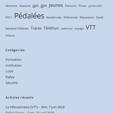
Jeunes
gps
gpx
féminine
Giratoire
Parcours
Photo
porte-vélo
Pédalées
PSC1
Randonnée
Référentiel
Réparation
Santé
VTT
Traces
Téléthon
Semaine Fédérale
viarhona
voyage
Vélocio
Catégories
Formation
Institution
Loisir
Rallye
Sécurité
Articles récents
La Vélozannaize (VTT) – Dim. 7 juin 2026
Rallye Genas – Sam. 25 avril 2026