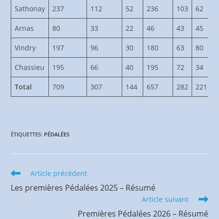
Sathonay
237
112
52
236
103
62
Arnas
80
33
22
46
43
45
Vindry
197
96
30
180
63
80
Chassieu
195
66
40
195
72
34
Total
709
307
144
657
282
221
ÉTIQUETTES
:
PÉDALÉES
Read
Article précédent
more
Les premières Pédalées 2025 – Résumé
articles
Article suivant
Premières Pédalées 2026 – Résumé