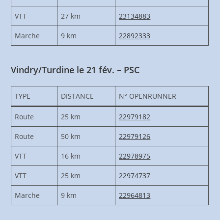
VTT
27 km
23134883
Marche
9 km
22892333
Vindry/Turdine le 21 fév. – PSC
TYPE
DISTANCE
N° OPENRUNNER
Route
25 km
22979182
Route
50 km
22979126
VTT
16 km
22978975
VTT
25 km
22974737
Marche
9 km
22964813