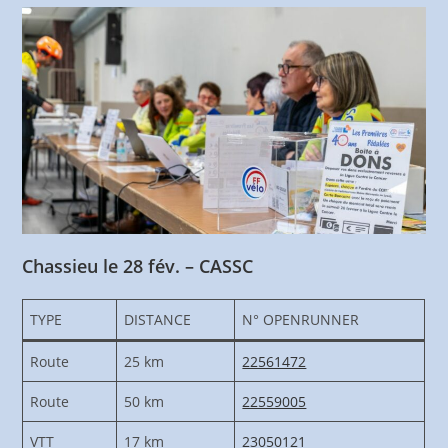
Chassieu le 28 fév. – CASSC
TYPE
DISTANCE
N° OPENRUNNER
Route
25 km
22561472
Route
50 km
22559005
VTT
17 km
23050121