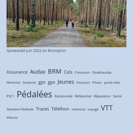
Spreewald juin 2022 en Brompton
BRM
Audax
Assurance
Cols
Crevaison
Dodécaudax
Jeunes
gps
gpx
féminine
Giratoire
Parcours
Photo
porte-vélo
Pédalées
PSC1
Randonnée
Référentiel
Réparation
Santé
VTT
Traces
Téléthon
Semaine Fédérale
viarhona
voyage
Vélocio