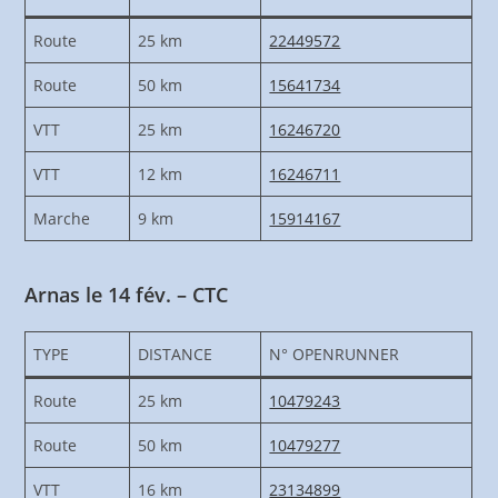
Route
25 km
22449572
Route
50 km
15641734
VTT
25 km
16246720
VTT
12 km
16246711
Marche
9 km
15914167
Arnas le 14 fév. – CTC
TYPE
DISTANCE
N° OPENRUNNER
Route
25 km
10479243
Route
50 km
10479277
VTT
16 km
23134899