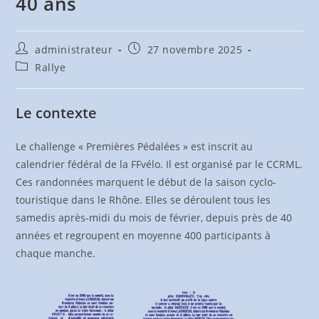
40 ans
Auteur/autrice
Publication
administrateur
27 novembre 2025
de
publiée :
Post
Rallye
la
category:
publication :
Le contexte
Le challenge « Premières Pédalées » est inscrit au
calendrier fédéral de la FFvélo. Il est organisé par le CCRML.
Ces randonnées marquent le début de la saison cyclo-
touristique dans le Rhône. Elles se déroulent tous les
samedis après-midi du mois de février, depuis près de 40
années et regroupent en moyenne 400 participants à
chaque manche.