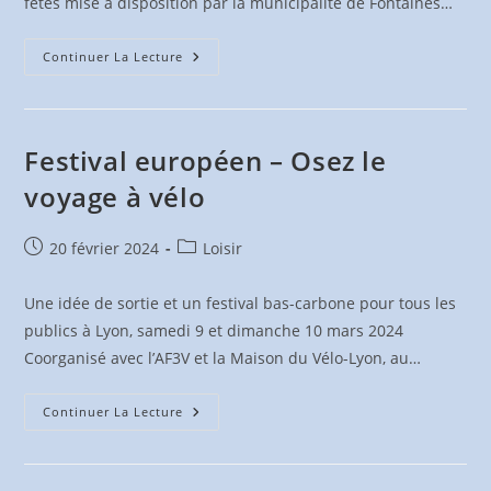
fêtes mise à disposition par la municipalité de Fontaines…
Les
Continuer La Lecture
Premières
Pédalées
2024
–
Résumé(s)
Festival européen – Osez le
voyage à vélo
Publication
Post
20 février 2024
Loisir
publiée :
category:
Une idée de sortie et un festival bas-carbone pour tous les
publics à Lyon, samedi 9 et dimanche 10 mars 2024
Coorganisé avec l’AF3V et la Maison du Vélo-Lyon, au…
Festival
Continuer La Lecture
Européen
–
Osez
Le
Voyage