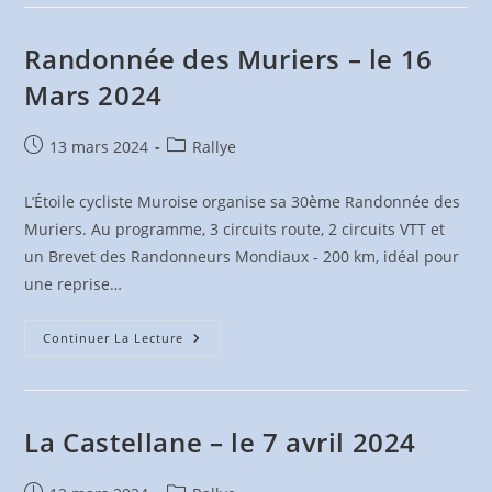
Vieilles
Pierres
–
Le
Randonnée des Muriers – le 16
23
Mars
Mars 2024
2024
Publication
Post
13 mars 2024
Rallye
publiée :
category:
L’Étoile cycliste Muroise organise sa 30ème Randonnée des
Muriers. Au programme, 3 circuits route, 2 circuits VTT et
un Brevet des Randonneurs Mondiaux - 200 km, idéal pour
une reprise…
Randonnée
Continuer La Lecture
Des
Muriers
–
Le
16
Mars
La Castellane – le 7 avril 2024
2024