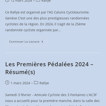
Publication
Post
12 mars 2024
Rallye
publiée :
category:
Ce Rallye est organisé par l'AS Caluire Cyclotourisme.
Genèse C’est une des plus prestigieuses randonnées
cyclistes de la région. En 2024, il s’agit de la 25ème
randonnée cycliste organisée par…
La
Continuer La Lecture
Castellane
–
Le
7
Avril
2024
Les Premières Pédalées 2024 –
Résumé(s)
Publication
Post
1 mars 2024
Rallye
publiée :
category:
Samedi 3 février - Amicale Cycliste des 3 Fontaines L'AC3F
nous a accueilli pour la première manche, dans la salle des