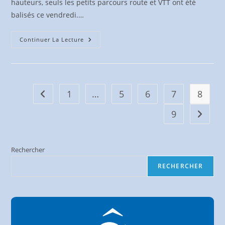
hauteurs, seuls les petits parcours route et VTT ont été
balisés ce vendredi.…
Premières
Continuer La Lecture
Pédalées
–
Manche
2
À
Ste
Foy
1
…
5
6
7
8
Go to the previous page
Lès
Lyon
9
Aller à 
Rechercher
RECHERCHER