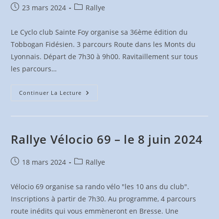
Publication
Post
23 mars 2024
Rallye
publiée :
category:
Le Cyclo club Sainte Foy organise sa 36ème édition du
Tobbogan Fidésien. 3 parcours Route dans les Monts du
Lyonnais. Départ de 7h30 à 9h00. Ravitaillement sur tous
les parcours…
Toboggan
Continuer La Lecture
Fidésien
–
Le
21
Avril
2024
Rallye Vélocio 69 – le 8 juin 2024
Publication
Post
18 mars 2024
Rallye
publiée :
category:
Vélocio 69 organise sa rando vélo "les 10 ans du club".
Inscriptions à partir de 7h30. Au programme, 4 parcours
route inédits qui vous emmèneront en Bresse. Une