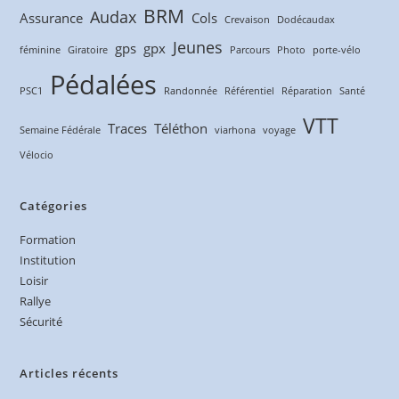
BRM
Audax
Assurance
Cols
Crevaison
Dodécaudax
Jeunes
gps
gpx
féminine
Giratoire
Parcours
Photo
porte-vélo
Pédalées
PSC1
Randonnée
Référentiel
Réparation
Santé
VTT
Traces
Téléthon
Semaine Fédérale
viarhona
voyage
Vélocio
Catégories
Formation
Institution
Loisir
Rallye
Sécurité
Articles récents