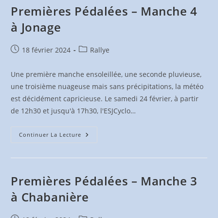
À
Premières Pédalées – Manche 4
Vélo
à Jonage
Publication
Post
18 février 2024
Rallye
publiée :
category:
Une première manche ensoleillée, une seconde pluvieuse,
une troisième nuageuse mais sans précipitations, la météo
est décidément capricieuse. Le samedi 24 février, à partir
de 12h30 et jusqu'à 17h30, l'ESJCyclo…
Premières
Continuer La Lecture
Pédalées
–
Manche
4
À
Jonage
Premières Pédalées – Manche 3
à Chabanière