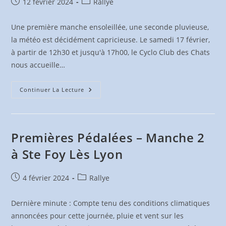
Publication
Post
12 février 2024
Rallye
publiée :
category:
Une première manche ensoleillée, une seconde pluvieuse,
la météo est décidément capricieuse. Le samedi 17 février,
à partir de 12h30 et jusqu'à 17h00, le Cyclo Club des Chats
nous accueille…
Premières
Continuer La Lecture
Pédalées
–
Manche
3
À
Chabanière
Premières Pédalées – Manche 2
à Ste Foy Lès Lyon
Publication
Post
4 février 2024
Rallye
publiée :
category:
Dernière minute : Compte tenu des conditions climatiques
annoncées pour cette journée, pluie et vent sur les