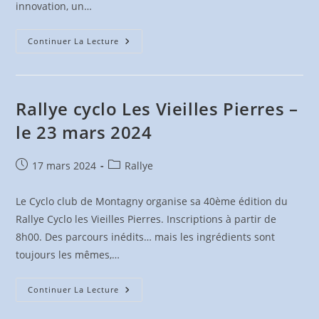
innovation, un…
Rallye
Continuer La Lecture
Vélocio
69
–
Le
8
Juin
Rallye cyclo Les Vieilles Pierres –
2024
le 23 mars 2024
Publication
Post
17 mars 2024
Rallye
publiée :
category:
Le Cyclo club de Montagny organise sa 40ème édition du
Rallye Cyclo les Vieilles Pierres. Inscriptions à partir de
8h00. Des parcours inédits… mais les ingrédients sont
toujours les mêmes,…
Rallye
Continuer La Lecture
Cyclo
Les