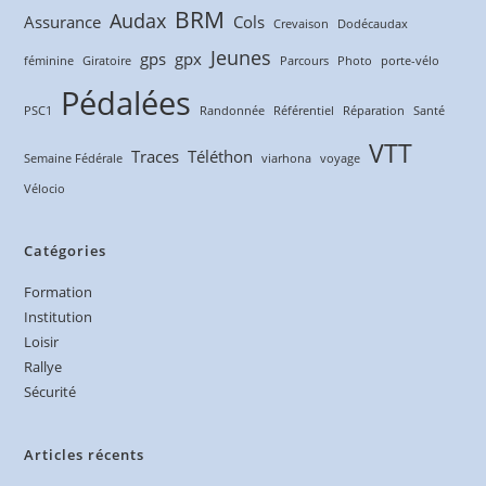
BRM
Audax
Assurance
Cols
Crevaison
Dodécaudax
Jeunes
gps
gpx
féminine
Giratoire
Parcours
Photo
porte-vélo
Pédalées
PSC1
Randonnée
Référentiel
Réparation
Santé
VTT
Traces
Téléthon
Semaine Fédérale
viarhona
voyage
Vélocio
Catégories
Formation
Institution
Loisir
Rallye
Sécurité
Articles récents