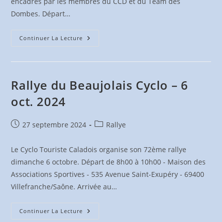
encadrés par les membres du CCD et du Team des
Dombes. Départ…
Ronde
Continuer La Lecture
Des
10
Clochers
–
19
Oct.
Rallye du Beaujolais Cyclo – 6
2024
oct. 2024
Publication
Post
27 septembre 2024
Rallye
publiée :
category:
Le Cyclo Touriste Caladois organise son 72ème rallye
dimanche 6 octobre. Départ de 8h00 à 10h00 - Maison des
Associations Sportives - 535 Avenue Saint-Exupéry - 69400
Villefranche/Saône. Arrivée au…
Rallye
Continuer La Lecture
Du