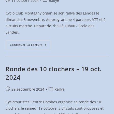
Publication
Post
11 octobre 2024
Rallye
publiée :
category:
Cyclo Club Montagny organise son rallye des Landes le
dimanche 3 novembre. Au programme 4 parcours VTT et 2
circuits marche. Départ de 7h30 à 10h00 - École des
Landes…
VTT
Continuer La Lecture
Des
Landes
&
Marche
–
3
Ronde des 10 clochers – 19 oct.
Nov.
2024
2024
Publication
Post
29 septembre 2024
Rallye
publiée :
category:
Cyclotouristes Centre Dombes organise sa ronde des 10
clochers le samedi 19 octobre. 3 circuits sont proposés et