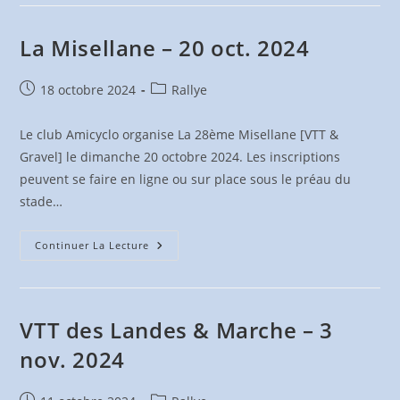
Sainte
Catherine
–
10
La Misellane – 20 oct. 2024
Nov.
2024
Publication
Post
18 octobre 2024
Rallye
publiée :
category:
Le club Amicyclo organise La 28ème Misellane [VTT &
Gravel] le dimanche 20 octobre 2024. Les inscriptions
peuvent se faire en ligne ou sur place sous le préau du
stade…
La
Continuer La Lecture
Misellane
–
20
Oct.
2024
VTT des Landes & Marche – 3
nov. 2024