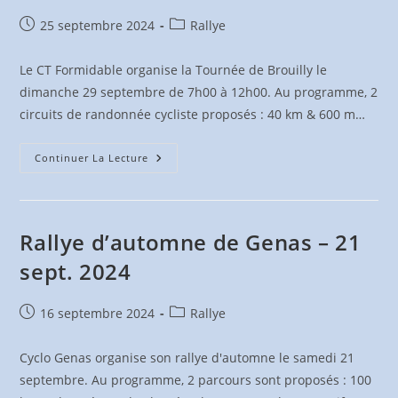
Publication
Post
25 septembre 2024
Rallye
publiée :
category:
Le CT Formidable organise la Tournée de Brouilly le
dimanche 29 septembre de 7h00 à 12h00. Au programme, 2
circuits de randonnée cycliste proposés : 40 km & 600 m…
La
Continuer La Lecture
Tournée
De
Brouilly
–
29
Sept.
Rallye d’automne de Genas – 21
2024
sept. 2024
Publication
Post
16 septembre 2024
Rallye
publiée :
category:
Cyclo Genas organise son rallye d'automne le samedi 21
septembre. Au programme, 2 parcours sont proposés : 100