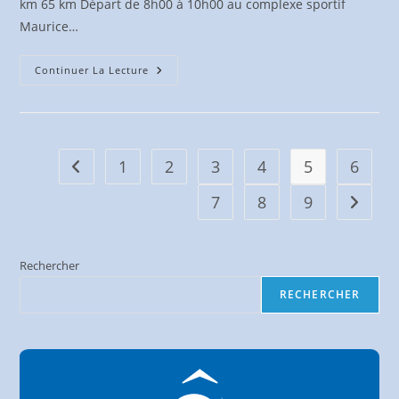
km 65 km Départ de 8h00 à 10h00 au complexe sportif
Maurice…
Rallye
Continuer La Lecture
D’automne
De
Genas
–
21
Sept.
2024
1
2
3
4
5
6
Go to the previous page
7
8
9
Aller à 
Rechercher
RECHERCHER