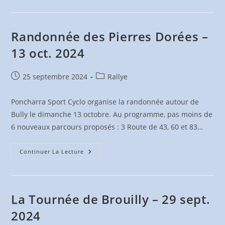
Beaujolais
Cyclo
–
6
Oct.
Randonnée des Pierres Dorées –
2024
13 oct. 2024
Publication
Post
25 septembre 2024
Rallye
publiée :
category:
Poncharra Sport Cyclo organise la randonnée autour de
Bully le dimanche 13 octobre. Au programme, pas moins de
6 nouveaux parcours proposés : 3 Route de 43, 60 et 83…
Randonnée
Continuer La Lecture
Des
Pierres
Dorées
–
13
Oct.
La Tournée de Brouilly – 29 sept.
2024
2024