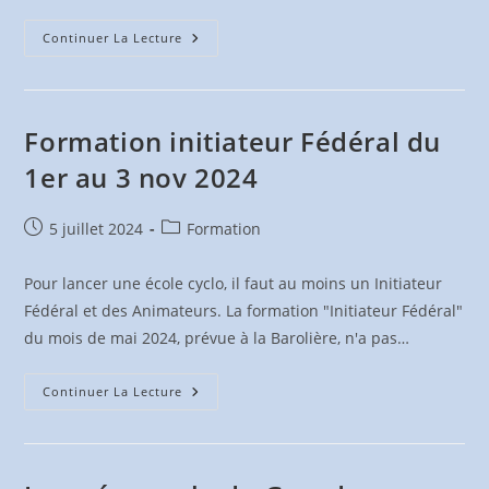
Cols
Continuer La Lecture
Réservés
2024
Formation initiateur Fédéral du
1er au 3 nov 2024
Publication
Post
5 juillet 2024
Formation
publiée :
category:
Pour lancer une école cyclo, il faut au moins un Initiateur
Fédéral et des Animateurs. La formation "Initiateur Fédéral"
du mois de mai 2024, prévue à la Barolière, n'a pas…
Formation
Continuer La Lecture
Initiateur
Fédéral
Du
1er
Au
3