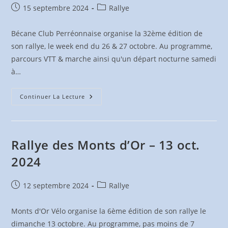
Publication
Post
15 septembre 2024
Rallye
publiée :
category:
Bécane Club Perréonnaise organise la 32ème édition de
son rallye, le week end du 26 & 27 octobre. Au programme,
parcours VTT & marche ainsi qu'un départ nocturne samedi
à…
Transbeaujolaise
Continuer La Lecture
–
26
&
27
Oct.
2024
Rallye des Monts d’Or – 13 oct.
2024
Publication
Post
12 septembre 2024
Rallye
publiée :
category:
Monts d'Or Vélo organise la 6ème édition de son rallye le
dimanche 13 octobre. Au programme, pas moins de 7