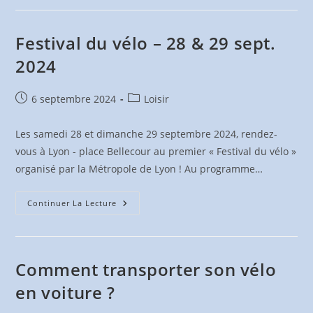
14
Sept.
2024
Festival du vélo – 28 & 29 sept.
2024
Publication
Post
6 septembre 2024
Loisir
publiée :
category:
Les samedi 28 et dimanche 29 septembre 2024, rendez-
vous à Lyon - place Bellecour au premier « Festival du vélo »
organisé par la Métropole de Lyon ! Au programme…
Festival
Continuer La Lecture
Du
Vélo
–
28
&
29
Comment transporter son vélo
Sept.
2024
en voiture ?