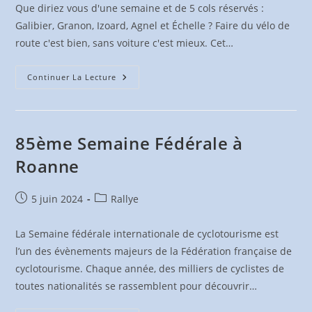
Que diriez vous d'une semaine et de 5 cols réservés :
Galibier, Granon, Izoard, Agnel et Échelle ? Faire du vélo de
route c'est bien, sans voiture c'est mieux. Cet…
Tournée
Continuer La Lecture
Des
Grands
Cols
–
Hautes
Alpes
85ème Semaine Fédérale à
Roanne
Publication
Post
5 juin 2024
Rallye
publiée :
category:
La Semaine fédérale internationale de cyclotourisme est
l’un des évènements majeurs de la Fédération française de
cyclotourisme. Chaque année, des milliers de cyclistes de
toutes nationalités se rassemblent pour découvrir…