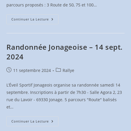
parcours proposés : 3 Route de 50, 75 et 100…
Rallye
Continuer La Lecture
Des
Monts
D’Or
–
13
Oct.
Randonnée Jonageoise – 14 sept.
2024
2024
Publication
Post
11 septembre 2024
Rallye
publiée :
category:
L’Éveil Sportif Jonageois organise sa randonnée samedi 14
septembre. Inscriptions à partir de 7h30 - Salle Agora 2, 23
rue du Lavoir - 69330 Jonage. 5 parcours "Route" balisés
et…
Randonnée
Continuer La Lecture
Jonageoise
–