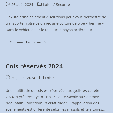
Publication
Post
26 août 2024
Loisir
/
Sécurité
publiée :
category:
Il existe principalement 4 solutions pour vous permettre de
transporter votre vélo avec une voiture de type « berline » :
Dans le véhicule Sur le toit Sur le hayon arrière Sur…
Comment
Continuer La Lecture
Transporter
Son
Vélo
En
Voiture
?
Cols réservés 2024
Publication
Post
30 juillet 2024
Loisir
publiée :
category:
Une multitude de cols est réservée aux cyclistes cet été
2024. "Pyrénées Cycl’n Trip", "Haute-Savoie au Sommet",
"Mountain Collection", "Col’Attitude"… L’appellation des
événements est différente selon les massifs et territoires,…