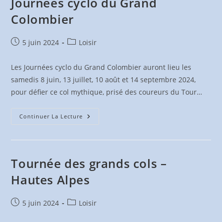
Journées cyclo du Grand
Nov
2024
Colombier
Publication
Post
5 juin 2024
Loisir
publiée :
category:
Les Journées cyclo du Grand Colombier auront lieu les
samedis 8 juin, 13 juillet, 10 août et 14 septembre 2024,
pour défier ce col mythique, prisé des coureurs du Tour…
Journées
Continuer La Lecture
Cyclo
Du
Grand
Colombier
Tournée des grands cols –
Hautes Alpes
Publication
Post
5 juin 2024
Loisir
publiée :
category: